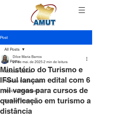
Post
All Posts
Dilce Maria Barros
All Posts
27 de mai. de 2025
2 min de leitura
Ministério do Turismo e
Notícias Gerais
IFSul lançam edital com 6
Notícias Institucionais
mil vagas para cursos de
Notícias Municipais
qualificação em turismo a
Notícias Técnicas
distância