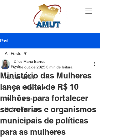
Post
All Posts
Dilce Maria Barros
All Posts
21 de out. de 2025
3 min de leitura
Ministério das Mulheres
Notícias Gerais
lança edital de R$ 10
Notícias Institucionais
milhões para fortalecer
Notícias Municipais
secretarias e organismos
Notícias Técnicas
municipais de políticas
para as mulheres