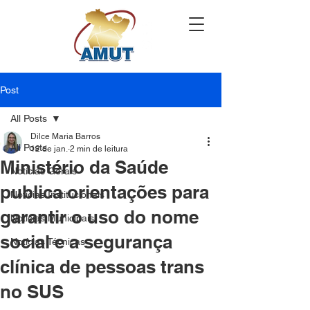
Post
All Posts
Dilce Maria Barros
All Posts
12 de jan.
2 min de leitura
Ministério da Saúde
Notícias Gerais
publica orientações para
Notícias Institucionais
garantir o uso do nome
Notícias Municipais
social e a segurança
Notícias Técnicas
clínica de pessoas trans
no SUS