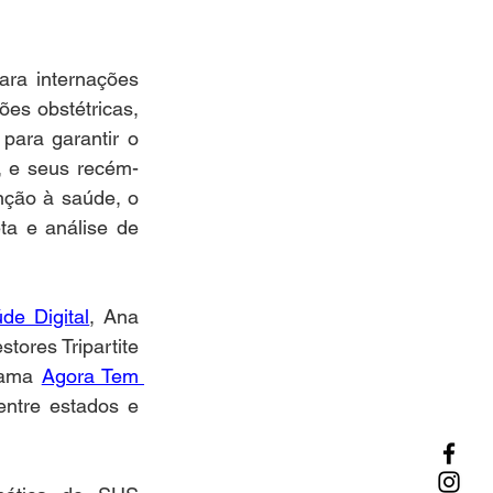
ra internações 
es obstétricas, 
ara garantir o 
, e seus recém-
nção à saúde, o 
a e análise de 
de Digital
, Ana 
ores Tripartite 
rama 
Agora Tem 
ntre estados e 