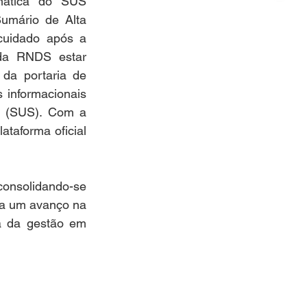
mática do SUS 
umário de Alta 
cuidado após a 
da RNDS estar 
da portaria de 
 informacionais 
 (SUS). Com a 
aforma oficial 
onsolidando-se 
a um avanço na 
a da gestão em 