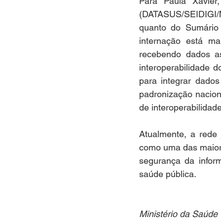
Para Paula Xavier
(DATASUS/SEIDIGI/M
quanto do Sumário d
internação está ma
recebendo dados as
interoperabilidade 
para integrar dado
padronização nacion
de interoperabilidad
Atualmente, a rede 
como uma das maiore
segurança da inform
saúde pública.
Ministério da Saúde