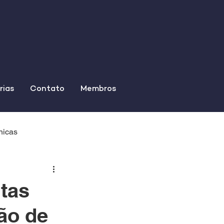
rias
Contato
Membros
nicas
ltas
ção de