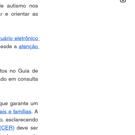
de autismo nos 
 e orientar as 
uário eletrônico 
desde a 
atenção 
tos no Guia de 
do em consulta 
que garante um 
ais e famílias
. A 
, esclarecendo 
 (CER)
 deve ser 