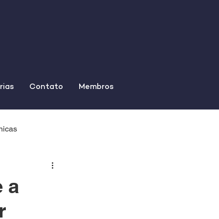
rias
Contato
Membros
nicas
e a
r