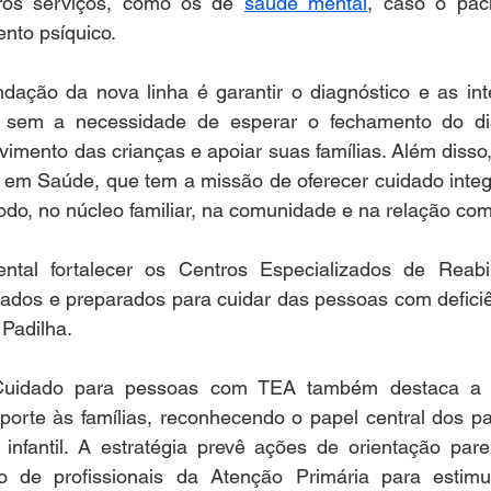
ros serviços, como os de 
saúde mental
, caso o paci
ento psíquico.
ndação da nova linha é garantir o diagnóstico e as int
, sem a necessidade de esperar o fechamento do dia
vimento das crianças e apoiar suas famílias. Além disso, 
 em Saúde, que tem a missão de oferecer cuidado integr
do, no núcleo familiar, na comunidade e na relação com
al fortalecer os Centros Especializados de Reabili
ados e preparados para cuidar das pessoas com deficiên
 Padilha.
uidado para pessoas com TEA também destaca a i
porte às famílias, reconhecendo o papel central dos pa
infantil. A estratégia prevê ações de orientação paren
o de profissionais da Atenção Primária para estimul