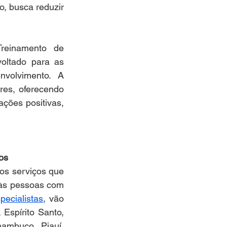
, busca reduzir 
reinamento de 
ltado para as 
volvimento.  A 
res, oferecendo 
ções positivas, 
os
s serviços que 
às pessoas com 
ecialistas
, vão 
Espírito Santo, 
mbuco, Piauí, 