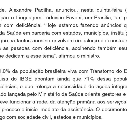
, Alexandre Padilha, anunciou, nesta quinta-feira (
ição e Linguagem Ludovico Pavoni, em Brasília, um p
s com deficiência. “Hoje estamos fazendo anúncios q
da Saúde em parceria com estados, municípios, institui
 que há tantos anos se envolvem no esforço de construi
a as pessoas com deficiência, acolhendo também seu
 se dedicam a esse tema”, afirmou o ministro. 
1,0% da população brasileira viva com Transtorno do Es
isa do IBGE apontam ainda que 71% dessa popula
iências, o que reforça a necessidade de ações integr
o lançada pelo Ministério da Saúde orienta gestores e p
ve funcionar a rede, da atenção primária aos serviços 
 precoce e início imediato da assistência. O documento 
ogo com sociedade civil, estados e municípios.