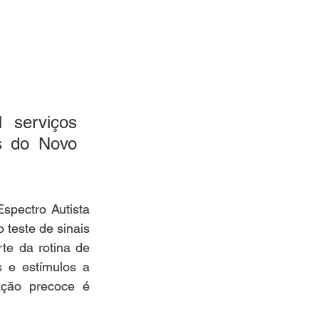
serviços 
s do Novo 
pectro Autista 
teste de sinais 
e da rotina de 
 e estímulos a 
ção precoce é 