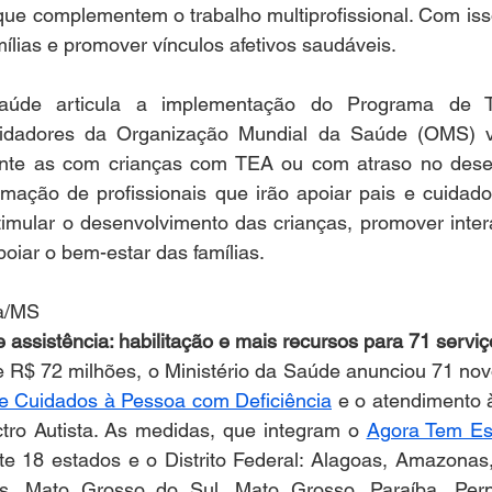
que complementem o trabalho multiprofissional. Com isso
ílias e promover vínculos afetivos saudáveis.  
aúde articula a implementação do Programa de T
uidadores da Organização Mundial da Saúde (OMS) vo
mente as com crianças com TEA ou com atraso no desen
rmação de profissionais que irão apoiar pais e cuidado
imular o desenvolvimento das crianças, promover intera
poiar o bem-estar das famílias.
sa/MS
assistência: habilitação e mais recursos para 71 serviç
 R$ 72 milhões, o Ministério da Saúde anunciou 71 novo
e Cuidados à Pessoa com Deficiência
 e o atendimento 
tro Autista. As medidas, que integram o 
Agora Tem Esp
te 18 estados e o Distrito Federal: Alagoas, Amazonas, 
s, Mato Grosso do Sul, Mato Grosso, Paraíba, Perna