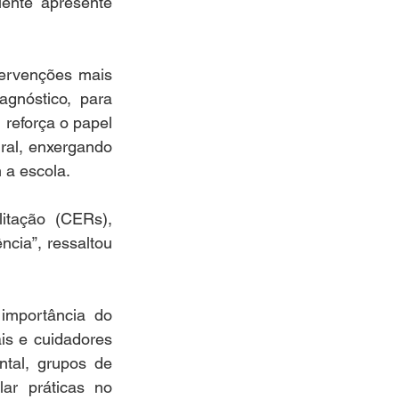
ente apresente 
ervenções mais 
gnóstico, para 
reforça o papel 
al, enxergando 
 a escola. 
tação (CERs), 
cia”, ressaltou 
mportância do 
is e cuidadores 
tal, grupos de 
ar práticas no 