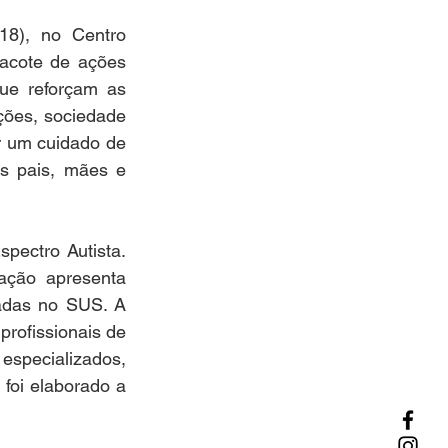
18), no Centro 
acote de ações 
ue reforçam as 
ções, sociedade 
r um cuidado de 
s pais, mães e 
pectro Autista. 
ção apresenta 
adas no SUS. A 
rofissionais de 
especializados, 
foi elaborado a 