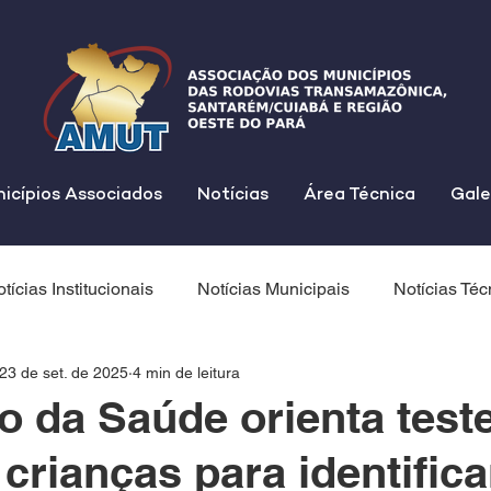
icípios Associados
Notícias
Área Técnica
Gale
tícias Institucionais
Notícias Municipais
Notícias Téc
23 de set. de 2025
4 min de leitura
io da Saúde orienta test
crianças para identifica