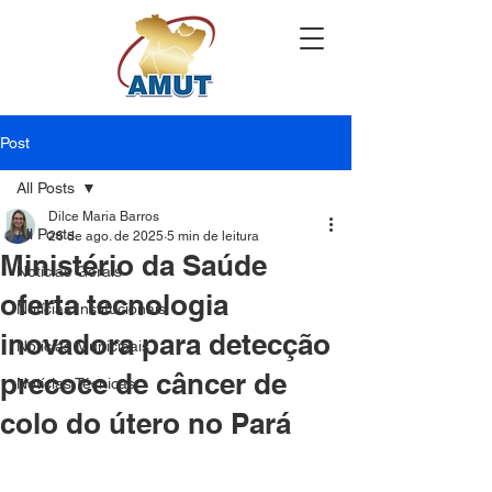
Post
All Posts
Dilce Maria Barros
All Posts
26 de ago. de 2025
5 min de leitura
Ministério da Saúde
Notícias Gerais
oferta tecnologia
Notícias Institucionais
inovadora para detecção
Notícias Municipais
precoce de câncer de
Notícias Técnicas
colo do útero no Pará