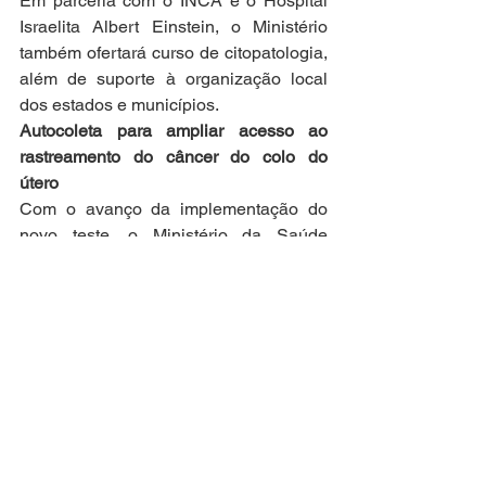
Em parceria com o INCA e o Hospital 
Israelita Albert Einstein, o Ministério 
também ofertará curso de citopatologia, 
além de suporte à organização local 
dos estados e municípios.
Autocoleta para ampliar acesso ao 
rastreamento do câncer do colo do 
útero
Com o avanço da implementação do 
novo teste, o Ministério da Saúde 
também possibilitará às pacientes do 
SUS autocoleta do material 
ginecológico para populações com 
dificuldade de acesso aos serviços de 
saúde ou resistência à realização do 
exame. 
É o caso de mulheres em situação de 
vulnerabilidade e/ou desigualdade 