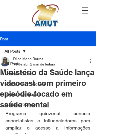
Post
All Posts
Dilce Maria Barros
All Posts
14 de abr.
2 min de leitura
Ministério da Saúde lança
Notícias Gerais
videocast com primeiro
Notícias Institucionais
episódio focado em
Notícias Municipais
saúde mental
Notícias Técnicas
Programa quinzenal conecta 
especialistas e influenciadores para 
ampliar o acesso a informações 