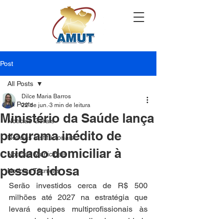
Post
All Posts
Dilce Maria Barros
All Posts
22 de jun.
3 min de leitura
Ministério da Saúde lança
Notícias Gerais
programa inédito de
Notícias Institucionais
cuidado domiciliar à
Notícias Municipais
pessoa idosa
Notícias Técnicas
Serão investidos cerca de R$ 500 
milhões até 2027 na estratégia que 
levará equipes multiprofissionais às 