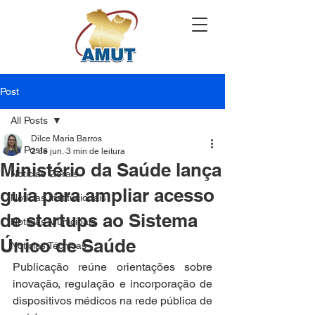
Post
All Posts
Dilce Maria Barros
All Posts
2 de jun.
3 min de leitura
Ministério da Saúde lança
Notícias Gerais
guia para ampliar acesso
Notícias Institucionais
de startups ao Sistema
Notícias Municipais
Único de Saúde
Notícias Técnicas
Publicação reúne orientações sobre 
inovação, regulação e incorporação de 
dispositivos médicos na rede pública de 