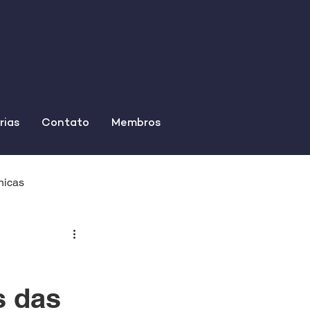
rias
Contato
Membros
nicas
s das