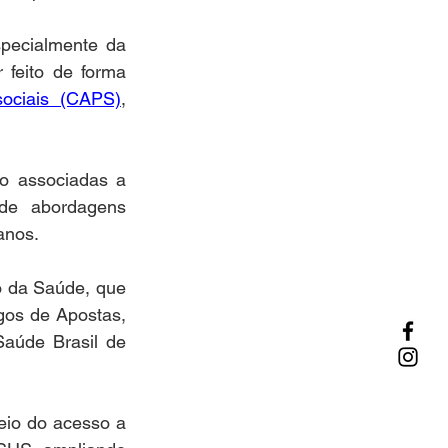
O Guia oferece orientações práticas para as equipes da rede pública, especialmente da 
 feito de forma 
sociais (CAPS)
, 
o associadas a 
de abordagens 
anos.
 da Saúde, que 
os de Apostas, 
aúde Brasil de 
eio do acesso a 