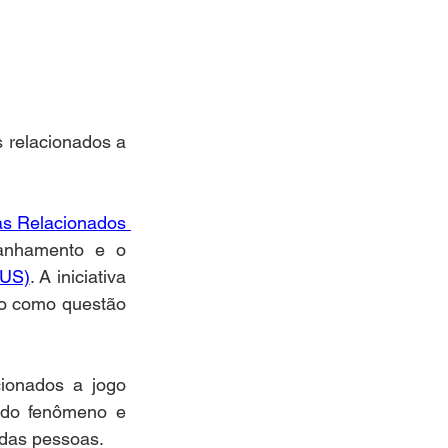
relacionados a 
s Relacionados 
anhamento e o 
SUS)
. A iniciativa 
o como questão 
onados a jogo 
do fenômeno e 
 das pessoas.