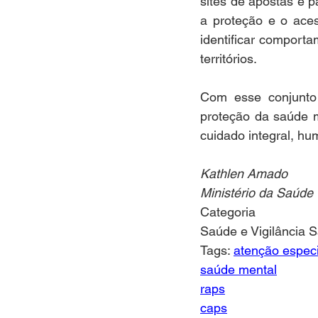
sites de apostas e 
a proteção e o aces
identificar comport
territórios.
Com esse conjunto
proteção da saúde m
cuidado integral, hu
Kathlen Amado
Ministério da Saúde
Categoria
Saúde e Vigilância S
Tags: 
atenção espec
saúde mental
raps
caps