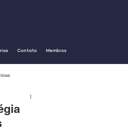
rias
Contato
Membros
nicas
égia
s