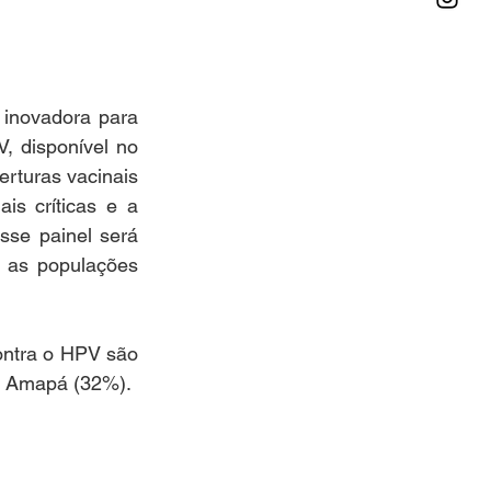
inovadora para 
, disponível no 
rturas vacinais 
is críticas e a 
se painel será 
 as populações 
ntra o HPV são 
 e Amapá (32%).