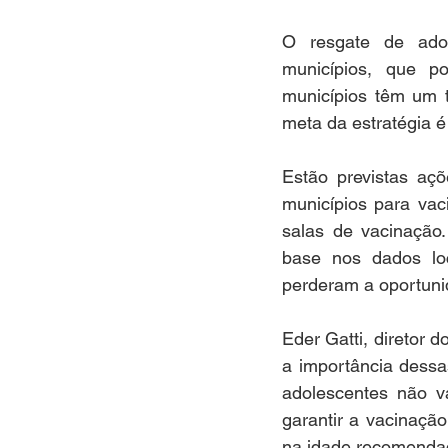
O resgate de adol
municípios, que p
municípios têm um t
meta da estratégia é
Estão previstas aç
municípios para vac
salas de vacinação.
base nos dados loc
perderam a oportuni
Eder Gatti, diretor 
a importância dessa
adolescentes não va
garantir a vacinaçã
na idade recomendad