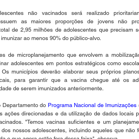
escentes não vacinados será realizado prioritari
ossuem as maiores proporções de jovens não prot
otal de 2,95 milhões de adolescentes que precisam se
 imunizar ao menos 90% do público-alvo. 
ões de microplanejamento que envolvem a mobilizaçã
inar adolescentes em pontos estratégicos como escolas
 Os municípios deverão elaborar seus próprios plano
ais, para garantir que a vacina chegue até os ado
dade de serem imunizados anteriormente.
do Departamento do 
Programa Nacional de Imunizações
 
s ações direcionadas e da utilização de dados locais p
cinados. "Temos vacinas suficientes e um planejamen
o dos nossos adolescentes, incluindo aqueles que não f
a e que agora estão fora dessa faixa", observa.