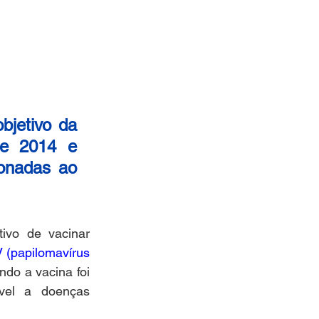
jetivo da 
e 2014 e 
onadas ao 
vo de vacinar 
 (papilomavírus 
do a vacina foi 
vel a doenças 