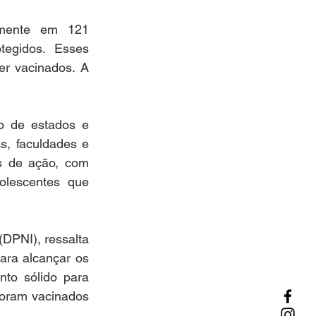
amente em 121 
egidos. Esses 
r vacinados. A 
o de estados e 
, faculdades e 
s de ação, com 
lescentes que 
(DPNI), ressalta 
ara alcançar os 
to sólido para 
oram vacinados 