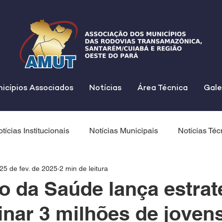
icípios Associados
Notícias
Área Técnica
Gale
tícias Institucionais
Notícias Municipais
Notícias Téc
25 de fev. de 2025
2 min de leitura
io da Saúde lança estrat
inar 3 milhões de joven