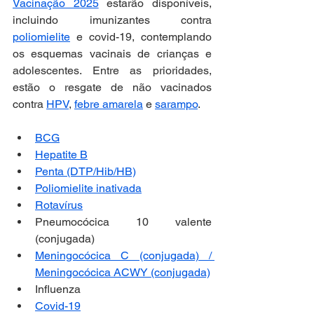
Vacinação 2025
 estarão disponíveis, 
incluindo imunizantes contra 
poliomielite
 e covid-19, contemplando 
os esquemas vacinais de crianças e 
adolescentes. Entre as prioridades, 
estão o resgate de não vacinados 
contra 
HPV
, 
febre amarela
 e 
sarampo
.
BCG
Hepatite B
Penta (DTP/Hib/HB)
Poliomielite inativada
Rotavírus
Pneumocócica 10 valente 
(conjugada)
Meningocócica C (conjugada) / 
Meningocócica ACWY (conjugada)
Influenza
Covid-19