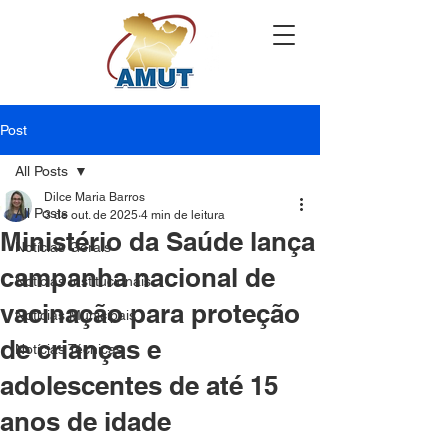
Post
All Posts
Dilce Maria Barros
All Posts
3 de out. de 2025
4 min de leitura
Ministério da Saúde lança
Notícias Gerais
campanha nacional de
Notícias Institucionais
vacinação para proteção
Notícias Municipais
de crianças e
Notícias Técnicas
adolescentes de até 15
anos de idade