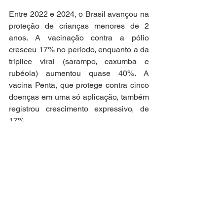
Entre 2022 e 2024, o Brasil avançou na 
proteção de crianças menores de 2 
anos. A vacinação contra a pólio 
cresceu 17% no período, enquanto a da 
tríplice viral (sarampo, caxumba e 
rubéola) aumentou quase 40%. A 
vacina Penta, que protege contra cinco 
doenças em uma só aplicação, também 
registrou crescimento expressivo, de 
17%.
A cobertura vacinal contra o sarampo 
também aumentou: a aplicação da 
primeira dose da tríplice viral passou de 
80,7% em 2022 para 95,7% em 2024. 
Já a segunda dose subiu de 57,6% em 
2022 para 80,1% em 2024.
O Ministério da Saúde reforça que pais 