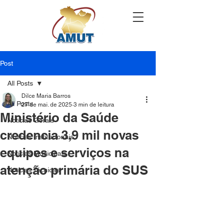
Post
All Posts
Dilce Maria Barros
All Posts
27 de mai. de 2025
3 min de leitura
Ministério da Saúde
Notícias Gerais
credencia 3,9 mil novas
Notícias Institucionais
equipes e serviços na
Notícias Municipais
atenção primária do SUS
Notícias Técnicas