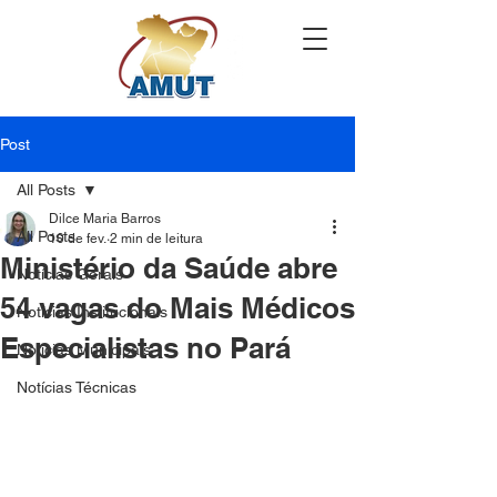
Post
All Posts
Dilce Maria Barros
All Posts
10 de fev.
2 min de leitura
Ministério da Saúde abre
Notícias Gerais
54 vagas do Mais Médicos
Notícias Institucionais
Especialistas no Pará
Notícias Municipais
Notícias Técnicas