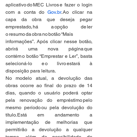
aplicativo do MEC Livros e fazer o login 
com a conta do 
Gov.br
. Ao clicar na 
capa da obra que deseja pegar 
emprestado, há a opção de ler 
o resumo da obra no botão “Mais 
informações”. Após clicar nesse botão, 
abrirá uma nova página que 
contém o botão “Emprestar e Ler”, basta 
selecioná-lo e o livro estará à 
disposição para leitura.   
No modelo atual, a devolução das 
obras ocorre ao final do prazo de 14 
dias, quando o usuário poderá optar 
pela renovação do empréstimo pelo 
mesmo período ou pela devolução do 
título. Está em andamento a 
implementação de melhorias que 
permitirão a devolução a qualquer 
tempo, além da possibilidade de 