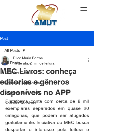
Post
All Posts
Dilce Maria Barros
All Posts
16 de abr.
2 min de leitura
MEC Livros: conheça
Notícias Gerais
editorias e gêneros
Notícias Institucionais
disponíveis no APP
Notícias Municipais
Plataforma conta com cerca de 8 mil 
Notícias Técnicas
exemplares separados em quase 20 
categorias, que podem ser alugados 
gratuitamente. Iniciativa do MEC busca 
despertar o interesse pela leitura e 