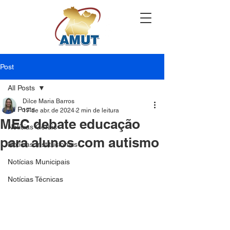
Post
All Posts
Dilce Maria Barros
All Posts
17 de abr. de 2024
2 min de leitura
MEC debate educação
Notícias Gerais
para alunos com autismo
Notícias Institucionais
Notícias Municipais
Notícias Técnicas