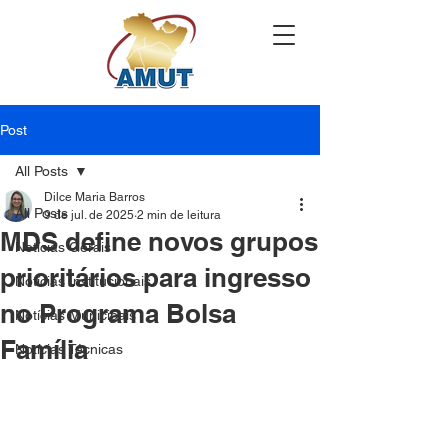
Post
All Posts
Dilce Maria Barros
All Posts
9 de jul. de 2025
2 min de leitura
MDS define novos grupos
Notícias Gerais
prioritários para ingresso
Notícias Institucionais
no Programa Bolsa
Notícias Municipais
Família
Notícias Técnicas