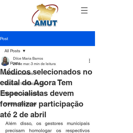
Post
All Posts
Dilce Maria Barros
All Posts
26 de mar.
3 min de leitura
Médicos selecionados no
Notícias Gerais
edital do Agora Tem
Notícias Institucionais
Especialistas devem
Notícias Municipais
formalizar participação
Notícias Técnicas
até 2 de abril
Além disso, os gestores municipais 
precisam homologar os respectivos 