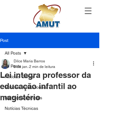
Post
All Posts
Dilce Maria Barros
All Posts
8 de jan.
2 min de leitura
Lei integra professor da
Notícias Gerais
educação infantil ao
Notícias Institucionais
magistério
Notícias Municipais
Notícias Técnicas