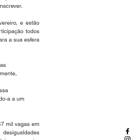
screver.  
reiro, e estão 
ticipação todos 
ra a sua esfera 
 as 
amente, 
ssa 
do-a a um 
47 mil vagas em 
desigualdades 