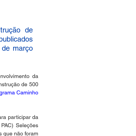
rução de 
publicados 
 de março 
volvimento da 
nstrução de 500 
grama Caminho 
ara participar da 
PAC) Seleções 
s que não foram 