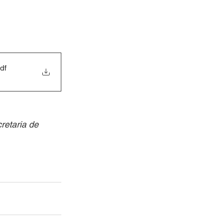
df
etaria de 