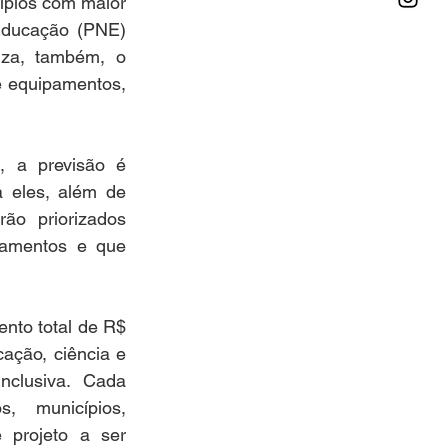
pios com maior 
ducação (PNE) 
iza, também, o 
 equipamentos, 
 a previsão é 
 eles, além de 
o priorizados 
amentos e que 
to total de R$ 
ação, ciência e 
nclusiva. Cada 
, municípios, 
projeto a ser 