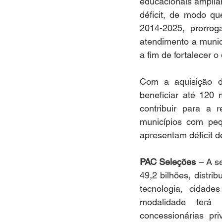
educacionais amplia
déficit, de modo q
2014-2025, prorrog
atendimento a munic
a fim de fortalecer o
Com a aquisição d
beneficiar até 120 
contribuir para a 
municípios com peq
apresentam déficit d
PAC Seleções
 – A s
49,2 bilhões, distri
tecnologia, cidades
modalidade terá r
concessionárias pr