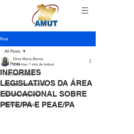
Post
All Posts
Dilce Maria Barros
All Posts
2 de mar.
1 min de leitura
INFORMES
Notícias Gerais
LEGISLATIVOS DA ÁREA
Notícias Institucionais
EDUCACIONAL SOBRE
Notícias Municipais
PETE/PA E PEAE/PA
Notícias Técnicas