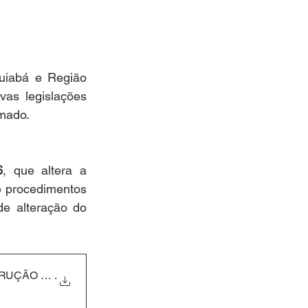
iabá e Região 
as legislações 
rmado.
6
, que altera a 
 procedimentos 
e alteração do 
TRUÇÃO NORMATIVA MINC Nº 30,
.