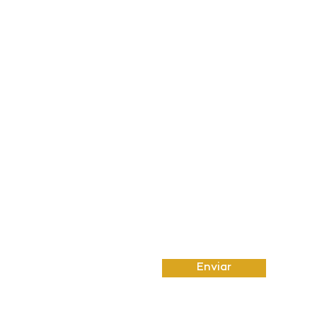
Email
Insira uma mensagem
Enviar