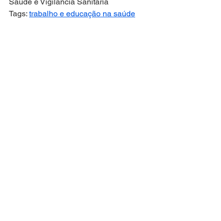
Saúde e Vigilância Sanitária
Tags: 
trabalho e educação na saúde
atenção primária
parto humanizado
doulas
Notícias Técnicas
Ver tudo
Posts recentes