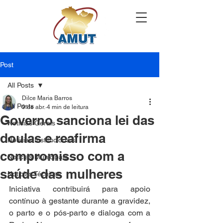
Post
All Posts
Dilce Maria Barros
All Posts
9 de abr.
4 min de leitura
Governo sanciona lei das
Notícias Gerais
doulas e reafirma
Notícias Institucionais
compromisso com a
Notícias Municipais
saúde das mulheres
Notícias Técnicas
Iniciativa contribuirá para apoio 
contínuo à gestante durante a gravidez, 
o parto e o pós-parto e dialoga com a 