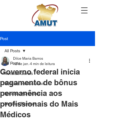
Post
All Posts
Dilce Maria Barros
All Posts
12 de jan.
4 min de leitura
Governo federal inicia
Notícias Gerais
pagamento de bônus
Notícias Institucionais
permanência aos
Notícias Municipais
profissionais do Mais
Notícias Técnicas
Médicos