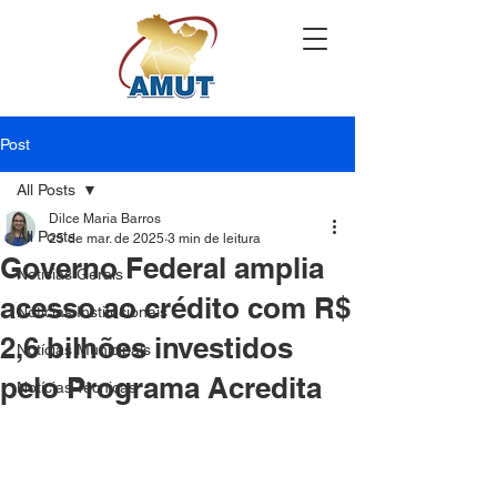
Post
All Posts
Dilce Maria Barros
All Posts
25 de mar. de 2025
3 min de leitura
Governo Federal amplia
Notícias Gerais
acesso ao crédito com R$
Notícias Institucionais
2,6 bilhões investidos
Notícias Municipais
pelo Programa Acredita
Notícias Técnicas