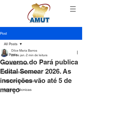
Post
All Posts
Dilce Maria Barros
All Posts
20 de jan.
2 min de leitura
Governo do Pará publica
Notícias Gerais
Edital Semear 2026. As
Notícias Institucionais
inscrições vão até 5 de
Notícias Municipais
março
Notícias Técnicas