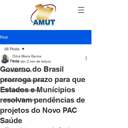
Post
All Posts
Dilce Maria Barros
All Posts
9 de abr.
2 min de leitura
Governo do Brasil
Notícias Gerais
prorroga prazo para que
Notícias Institucionais
Estados e Munícipios
Notícias Municipais
resolvam pendências de
Notícias Técnicas
projetos do Novo PAC
Saúde