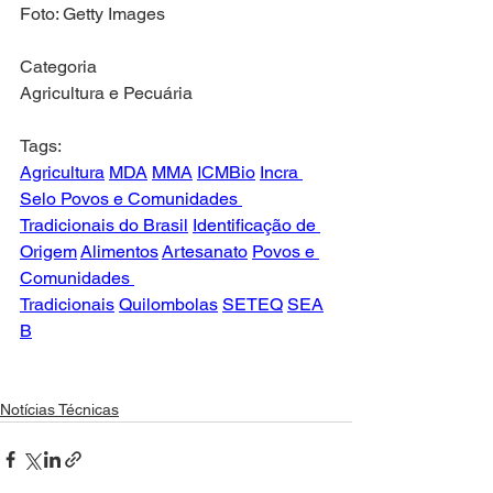
Foto: Getty Images
Categoria
Agricultura e Pecuária
Tags: 
Agricultura
MDA
MMA
ICMBio
Incra 
Selo Povos e Comunidades 
Tradicionais do Brasil
Identificação de 
Origem
Alimentos
Artesanato
Povos e 
Comunidades 
Tradicionais
Quilombolas
SETEQ
SEA
B
Notícias Técnicas