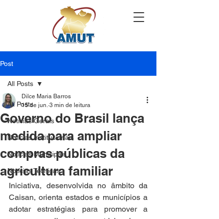
Post
All Posts
Dilce Maria Barros
All Posts
15 de jun.
3 min de leitura
Governo do Brasil lança
Notícias Gerais
medida para ampliar
Notícias Institucionais
compras públicas da
Notícias Municipais
agricultura familiar
Notícias Técnicas
Iniciativa, desenvolvida no âmbito da 
Caisan, orienta estados e municípios a 
adotar estratégias para promover a 