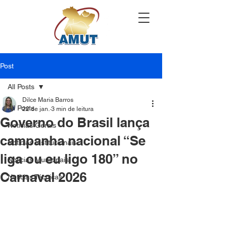
Post
All Posts
Dilce Maria Barros
All Posts
22 de jan.
3 min de leitura
Governo do Brasil lança
Notícias Gerais
campanha nacional “Se
Notícias Institucionais
liga ou eu ligo 180” no
Notícias Municipais
Carnaval 2026
Notícias Técnicas