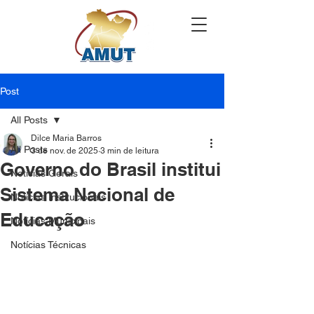
Post
All Posts
Dilce Maria Barros
All Posts
3 de nov. de 2025
3 min de leitura
Governo do Brasil institui
Notícias Gerais
Sistema Nacional de
Notícias Institucionais
Educação
Notícias Municipais
Notícias Técnicas