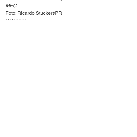
MEC
Foto: Ricardo Stuckert/PR
Categoria
Educação e Pesquisa
Tags: 
Ministério da Educação 
MEC 
SNE 
Sistema Nacional de Educação
Notícias Técnicas
Ver tudo
Posts recentes