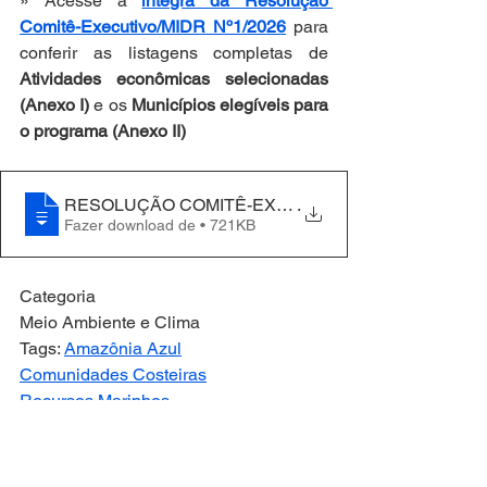
» Acesse a 
íntegra da Resolução 
Comitê-Executivo/MIDR Nº1/2026
 para 
conferir as listagens completas de 
Atividades econômicas selecionadas 
(Anexo I)
 e os 
Municípios elegíveis para 
o programa (Anexo II)
RESOLUÇÃO COMITÊ-EXECUTIVO_MIDR Nº 1, DE 
.
Fazer download de • 721KB
Categoria
Meio Ambiente e Clima
Tags: 
Amazônia Azul
Comunidades Costeiras
Recursos Marinhos
Programa de Desenvolvimento 
Econômico Sustentável
Pescadores Artesanais