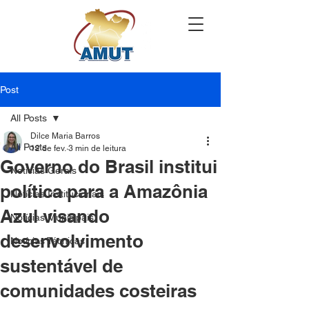
Post
All Posts
Dilce Maria Barros
All Posts
12 de fev.
3 min de leitura
Governo do Brasil institui
Notícias Gerais
política para a Amazônia
Notícias Institucionais
Azul visando
Notícias Municipais
desenvolvimento
Notícias Técnicas
sustentável de
comunidades costeiras