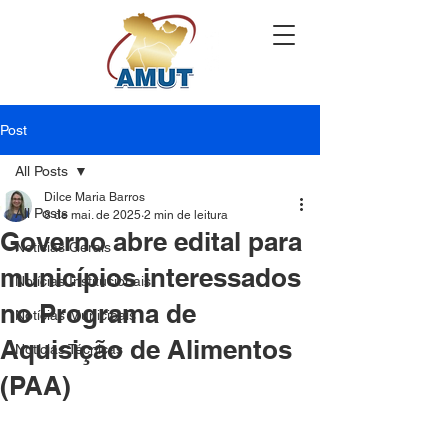
Post
All Posts
Dilce Maria Barros
All Posts
8 de mai. de 2025
2 min de leitura
Governo abre edital para
Notícias Gerais
municípios interessados
Notícias Institucionais
no Programa de
Notícias Municipais
Aquisição de Alimentos
Notícias Técnicas
(PAA)