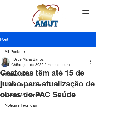
Post
All Posts
Dilce Maria Barros
All Posts
11 de jun. de 2025
2 min de leitura
Gestores têm até 15 de
Notícias Gerais
junho para atualização de
Notícias Institucionais
obras do PAC Saúde
Notícias Municipais
Notícias Técnicas