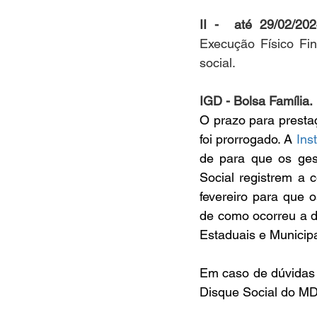
II -  a
té 29/02/20
Execução Físico Fin
social.
IGD - Bolsa Família.
O prazo para presta
foi prorrogado. A 
Ins
de para que os gest
Social registrem a 
fevereiro para que 
de como ocorreu a d
Estaduais e Municipa
Em caso de dúvidas 
Disque Social do MDS