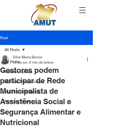
Post
All Posts
Dilce Maria Barros
All Posts
17 de jun.
2 min de leitura
Gestores podem
Notícias Gerais
participar de Rede
Notícias Institucionais
Municipalista de
Notícias Municipais
Assistência Social e
Notícias Técnicas
Segurança Alimentar e
Nutricional