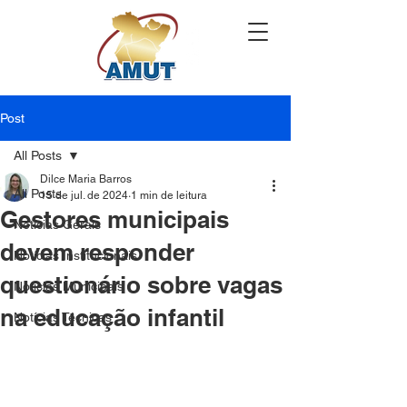
Post
All Posts
Dilce Maria Barros
All Posts
15 de jul. de 2024
1 min de leitura
Gestores municipais
Notícias Gerais
devem responder
Notícias Institucionais
questionário sobre vagas
Notícias Municipais
na educação infantil
Notícias Técnicas