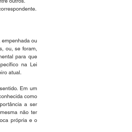
tre outros.
correspondente.
a empenhada ou 
 ou, se foram, 
ntal para que 
cífico na Lei 
iro atual.
 sentido. Em um 
conhecida como 
ortância a ser 
 mesma não ter 
ca própria e o 