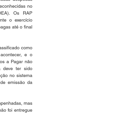
econhecidas no 
(DEA). Os RAP 
e o exercício 
gas até o final 
assificado como 
contecer, e o 
os a Pagar não 
deve ter sido 
ção no sistema 
 de emissão da 
mpenhadas, mas 
o foi entregue 