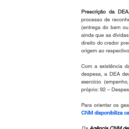
Prescrição da DEA
processo de reconhe
(entrega do bem ou
ainda que as dívida
direito do credor pr
origem ao respectivo 
Com a existência da
despesa, a DEA deve
exercício (empenho
próprio: 92 – Despes
CNM disponibiliza car
Da 
Agência CNM de 