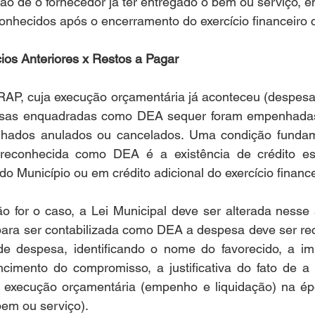
ão de o fornecedor já ter entregado o bem ou serviço, en
onhecidos após o encerramento do exercício financeiro 
ios Anteriores x Restos a Pagar
RAP, cuja execução orçamentária já aconteceu (despes
pesas enquadradas como DEA sequer foram empenhadas,
hados anulados ou cancelados. Uma condição fundame
econhecida como DEA é a existência de crédito espe
o Município ou em crédito adicional do exercício finance
ão for o caso, a Lei Municipal deve ser alterada nesse
ra ser contabilizada como DEA a despesa deve ser re
de despesa, identificando o nome do favorecido, a imp
cimento do compromisso, a justificativa do fato de a
e execução orçamentária (empenho e liquidação) na épo
bem ou serviço).