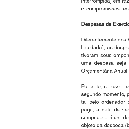
interrompida) em raz
c. compromissos rec
Despesas de Exercíc
Diferentemente dos 
liquidada), as des
tiveram seus empen
uma despesa seja r
Orçamentária Anual d
Portanto, se esse n
segundo momento, pa
tal pelo ordenador 
paga, a data de ven
cumprido o ritual d
objeto da despesa (