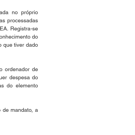
da no próprio 
as processadas 
A. Registra-se 
onhecimento do 
 que tiver dado 
o ordenador de 
uer despesa do 
as do elemento 
Para orientar os gestores municipais sobre este e outros assuntos de início de mandato, a 