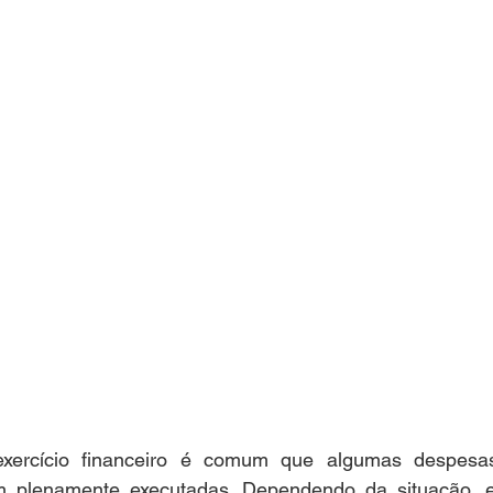
exercício financeiro é comum que algumas despesas
m plenamente executadas. Dependendo da situação, e