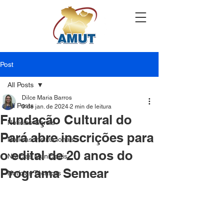
Post
All Posts
Dilce Maria Barros
All Posts
9 de jan. de 2024
2 min de leitura
Fundação Cultural do
Notícias Gerais
Pará abre inscrições para
Notícias Institucionais
o edital de 20 anos do
Notícias Municipais
Programa Semear
Notícias Técnicas