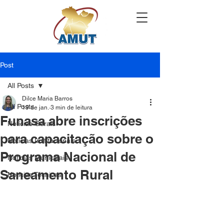
Post
All Posts
Dilce Maria Barros
All Posts
19 de jan.
3 min de leitura
Funasa abre inscrições
Notícias Gerais
para capacitação sobre o
Notícias Institucionais
Programa Nacional de
Notícias Municipais
Saneamento Rural
Notícias Técnicas