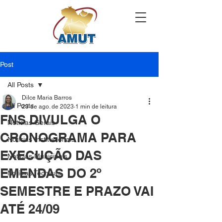
Post
All Posts
Dilce Maria Barros
All Posts
23 de ago. de 2023
1 min de leitura
FNS DIVULGA O
Notícias Gerais
CRONOGRAMA PARA
Notícias Institucionais
EXECUÇÃO DAS
Notícias Municipais
EMENDAS DO 2º
Notícias Técnicas
SEMESTRE E PRAZO VAI
ATÉ 24/09