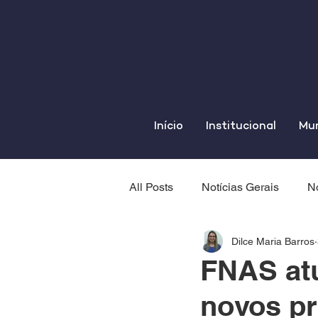
Início
Institucional
Mun
All Posts
Notícias Gerais
No
Dilce Maria Barros
FNAS atu
novos pr