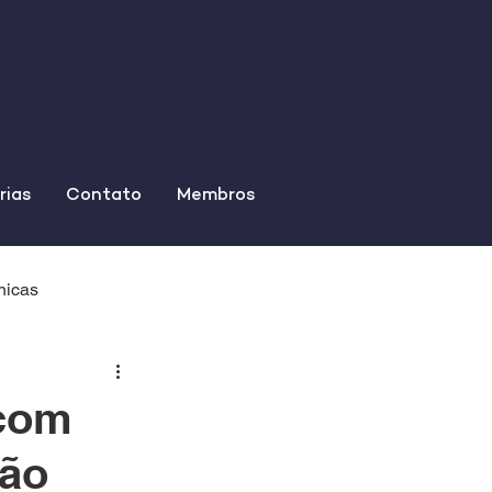
rias
Contato
Membros
nicas
 com
ção