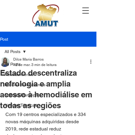
Post
All Posts
Dilce Maria Barros
All Posts
12 de mar.
3 min de leitura
Estado descentraliza
Notícias Gerais
nefrologia e amplia
Notícias Institucionais
acesso à hemodiálise em
Notícias Municipais
todas as regiões
Notícias Técnicas
Com 19 centros especializados e 334 
novas máquinas adquiridas desde 
2019, rede estadual reduz 