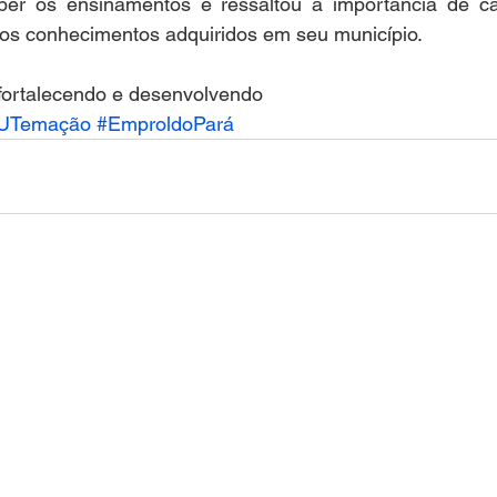
er os ensinamentos e ressaltou a importância de cad
dos conhecimentos adquiridos em seu município.
 fortalecendo e desenvolvendo 
UTemação
#EmproldoPará