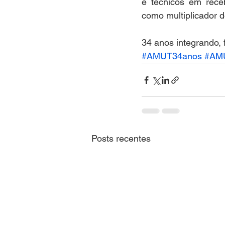
e técnicos em receb
como multiplicador 
34 anos integrando,
#AMUT34anos
#AM
Posts recentes