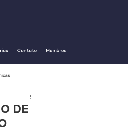
rias
Contato
Membros
nicas
RO DE
O