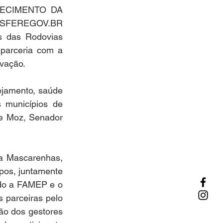
ECIMENTO DA 
NSFEREGOV.BR 
 das Rodovias 
arceria com a 
vação. 
ejamento, saúde 
 municípios de 
de Moz, Senador 
a Mascarenhas, 
os, juntamente 
do a FAMEP e o 
 parceiras pelo 
ão dos gestores 