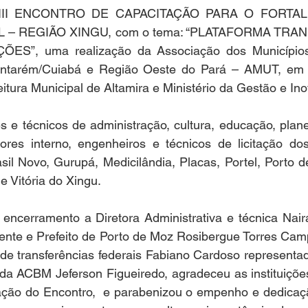
 VIII ENCONTRO DE CAPACITAÇÃO PARA O FORTAL
 – REGIÃO XINGU, com o tema: “PLATAFORMA TRA
ES”, uma realização da Associação dos Municípios
ntarém/Cuiabá e Região Oeste do Pará – AMUT, em p
ura Municipal de Altamira e Ministério da Gestão e Ino
s e técnicos de administração, cultura, educação, plan
dores interno, engenheiros e técnicos de licitação dos
sil Novo, Gurupá, Medicilândia, Placas, Portel, Porto 
 e Vitória do Xingu.
encerramento a Diretora Administrativa e técnica Nair
ente e Prefeito de Porto de Moz Rosibergue Torres Camp
e transferências federais Fabiano Cardoso representa
 da ACBM Jeferson Figueiredo, agradeceu as instituições
ização do Encontro,  e parabenizou o empenho e dedicaç