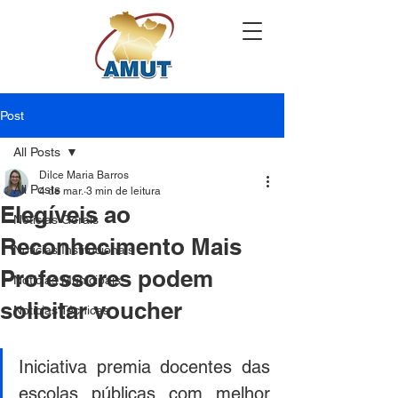
Post
All Posts
Dilce Maria Barros
All Posts
4 de mar.
3 min de leitura
Elegíveis ao
Notícias Gerais
Reconhecimento Mais
Notícias Institucionais
Professores podem
Notícias Municipais
solicitar voucher
Notícias Técnicas
Iniciativa premia docentes das 
escolas públicas com melhor 