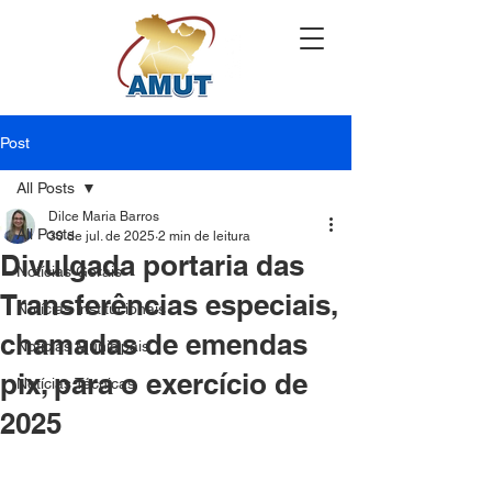
Post
All Posts
Dilce Maria Barros
All Posts
30 de jul. de 2025
2 min de leitura
Divulgada portaria das
Notícias Gerais
Transferências especiais,
Notícias Institucionais
chamadas de emendas
Notícias Municipais
pix, para o exercício de
Notícias Técnicas
2025