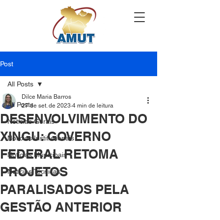
Post
All Posts
Dilce Maria Barros
All Posts
27 de set. de 2023
4 min de leitura
DESENVOLVIMENTO DO
Notícias Gerais
XINGU: GOVERNO
Notícias Institucionais
FEDERAL RETOMA
Notícias Municipais
PROJETOS
Notícias Técnicas
PARALISADOS PELA
GESTÃO ANTERIOR