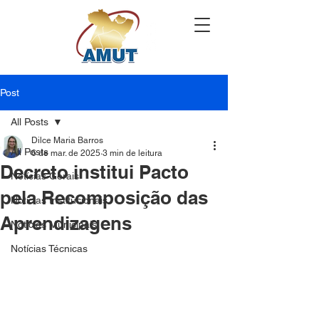
Post
All Posts
Dilce Maria Barros
All Posts
6 de mar. de 2025
3 min de leitura
Decreto institui Pacto
Notícias Gerais
pela Recomposição das
Notícias Institucionais
Aprendizagens
Notícias Municipais
Notícias Técnicas