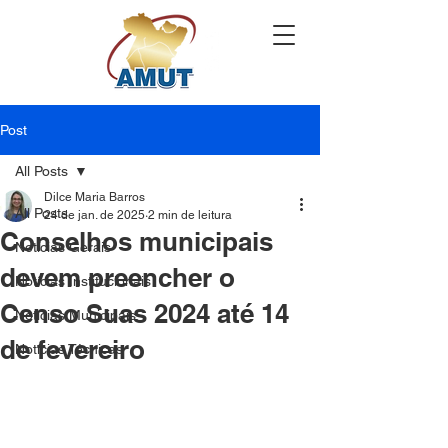
Post
All Posts
Dilce Maria Barros
All Posts
24 de jan. de 2025
2 min de leitura
Conselhos municipais
Notícias Gerais
devem preencher o
Notícias Institucionais
Censo Suas 2024 até 14
Notícias Municipais
de fevereiro
Notícias Técnicas