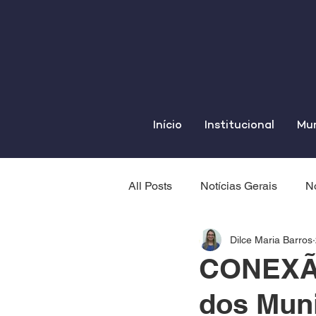
Início
Institucional
Mun
All Posts
Notícias Gerais
No
Dilce Maria Barros
CONEXÃO
dos Muni