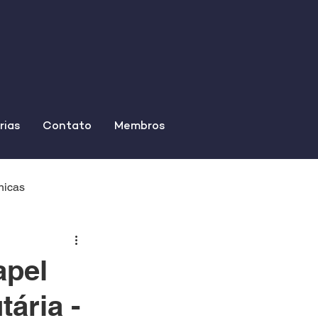
rias
Contato
Membros
nicas
apel
ária -