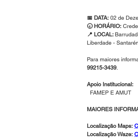
📅 DATA:
 02 de Dez
🕣 HORÁRIO: 
Crede
📍 LOCAL: 
Barrudada
Liberdade - Santaré
Para maiores inform
99215-3439
.
Apoio Institucional:
  FAMEP E AMUT
MAIORES INFORM
Localização Maps: 
C
Localização Waze: 
C