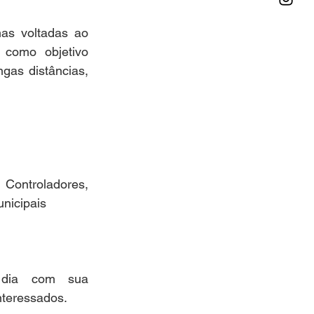
as voltadas ao 
como objetivo 
gas distâncias, 
 Controladores, 
unicipais
dia com sua 
nteressados.