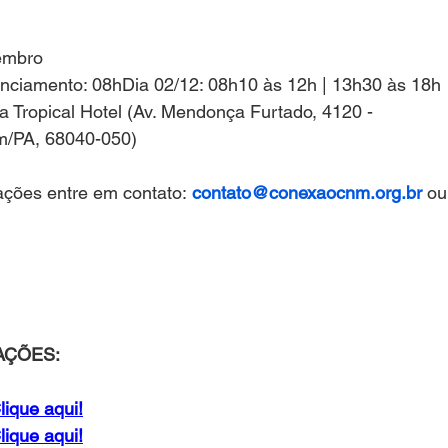
embro
nciamento: 08hDia 02/12: 08h10 às 12h | 13h30 às 18h
 Tropical Hotel (Av. Mendonça Furtado, 4120 - 
m/PA, 68040-050)
ações entre em contato: 
contato@conexaocnm.org.br
 ou
AÇÕES:
lique aqui!
lique aqui!