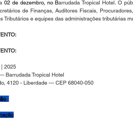
a
 02 de dezembro, no B
arrudada Tropical Hotel. O públ
retários de Finanças, Auditores Fiscais, Procuradores,
s Tributários e equipes das administrações tributárias m
ENTO:
ENTO:
 | 2025
— Barrudada Tropical Hotel
do, 4120 - Liberdade — CEP 68040-050
ção 
amação
 